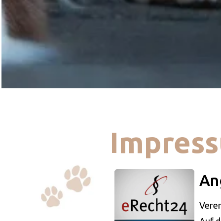
Impres
An
Veren
Auf d