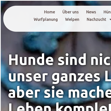
Home
Über uns
News
Hün
Wurfplanung
Welpen
Nachzucht
Hunde sind ni
unser ganzes 
aber sie mach
Leben komplet