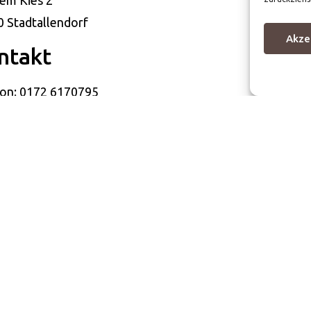
 Stadtallendorf
Akze
ntakt
fon: 0172 6170795
l: info@secretsoul-aussies.de
daktionell verantwortlich
a Martin
em Kies 2
 Stadtallendorf
dnachweis
quellen und Urheberrechtshinweise: