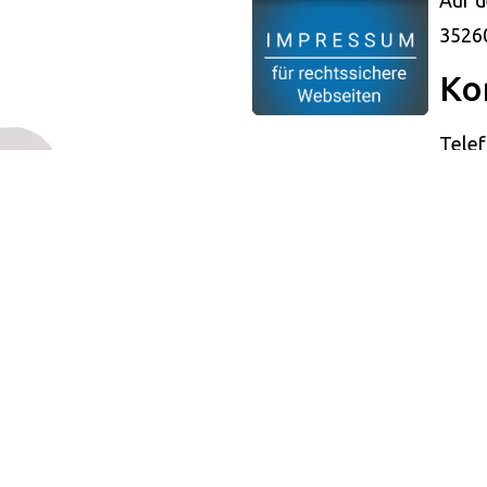
35260
Ko
Tele
E-Mai
Re
Veren
Auf d
35260
Bil
Bild