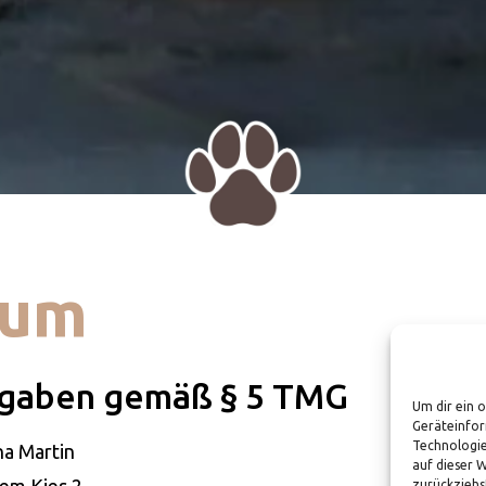
sum
gaben gemäß § 5 TMG
Um dir ein 
Geräteinfor
Technologie
a Martin
auf dieser 
em Kies 2
zurückziehs