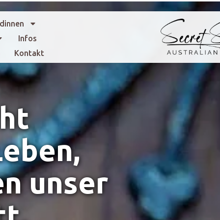
dinnen
Infos
Kontakt
cht
Leben,
en unser
t.