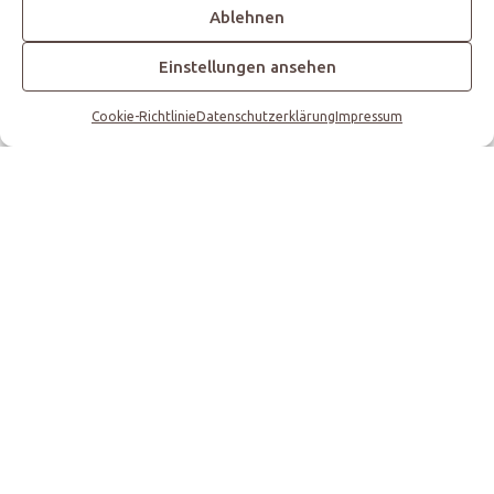
Ablehnen
Einstellungen ansehen
Cookie-Richtlinie
Datenschutzerklärung
Impressum
Caja
Lillie
Payton
Copyright© 2023 Secret Soul Aussies by Verena Martin • All rights
reserved.
Auf dem Kies 2 • 35260 Stadtallendorf
Impressum
Datenschutz
Cookie-Richtlinie (EU)
Besucher Gesamt 199
, Besucher Heute 1