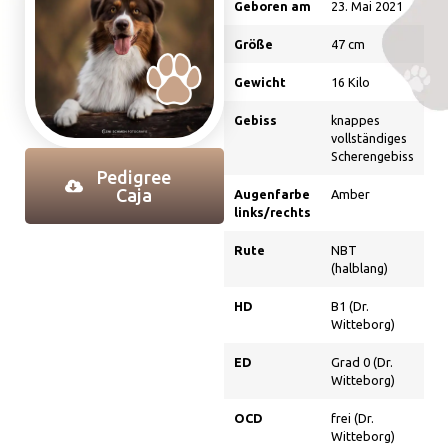
Geboren am
23. Mai 2021
Größe
47 cm
Gewicht
16 Kilo
Gebiss
knappes
vollständiges
Scherengebiss
Pedigree
Caja
Augenfarbe
Amber
links/rechts
Rute
NBT
(halblang)
HD
B1 (Dr.
Witteborg)
ED
Grad 0 (Dr.
Witteborg)
OCD
frei (Dr.
Witteborg)