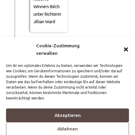
Winners Bitch
unter Richterin
Jillian Ward
Cookie-Zustimmung
17.07.2022
verwalten
in Freiburg
Um dir ein optimales Erlebnis zu bieten, verwenden wir Technologien
1. Platz in
wie Cookies, um Geräteinformationen zu speichern und/oder darauf
zuzugreifen. Wenn du diesen Technologien zustimmst, können wir
Hündinnen 12-
Daten wie das Surfverhalten oder eindeutige IDs auf dieser Website
15 Monate und
verarbeiten. Wenn du deine Zustimmung nicht erteilst oder
Winners Bitch,
zurückziehst, können bestimmte Merkmale und Funktionen
beeinträchtigt werden.
sowie Best of
Winners unter
Akzeptieren
Richterin DiAnna
Donovan
Ablehnen
Williams