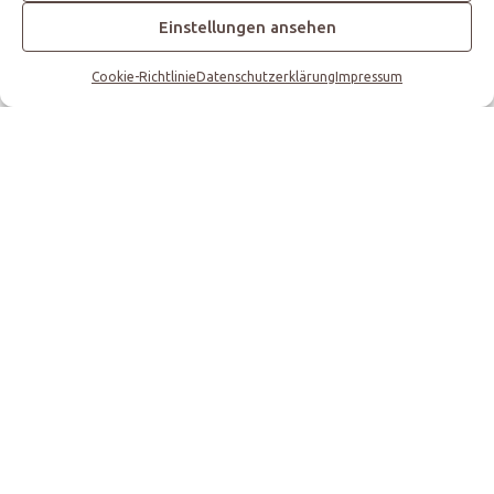
Einstellungen ansehen
Cookie-Richtlinie
Datenschutzerklärung
Impressum
06.08.2022
in Herne
1. Platz in
Hündinnen 12-
15 Monate und
Reserve
Winners Bitch
unter Richterin
Carol Ann
Hartnagle
07.08.2022
in Herne